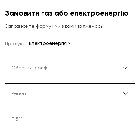
Замовити газ або електроенергію
Заповнюйте форму і ми з вами зв’яжемось
Електроенергія
Продукт
Оберіть тариф
Електроенергія
Регіон
Газ та Електроенергія
Вінниця
ПІБ**
Дніпро