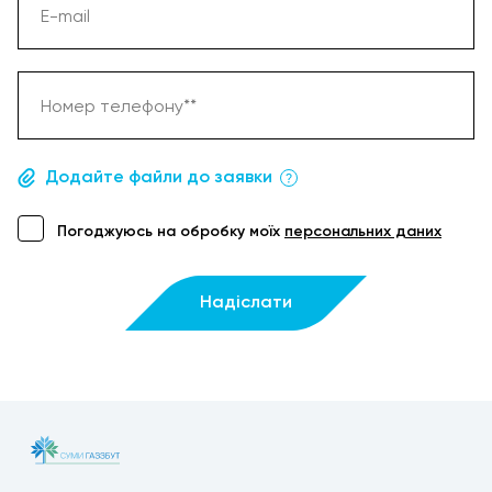
E-mail
Житомир
Запоріжжя
Номер телефону**
Івано-Франківськ
Додайте файли до заявки
Київ
Погоджуюсь на обробку моїх
персональних даних
Кропивницький
Луцьк
Надіслати
Львів
Миколаїв
Одеса