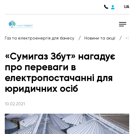
UA
/
/
Газ та електроенергія для бізнесу
Новини та акції
«Су
«Сумигаз Збут» нагадує
про переваги в
електропостачанні для
юридичних осіб
10.02.2021