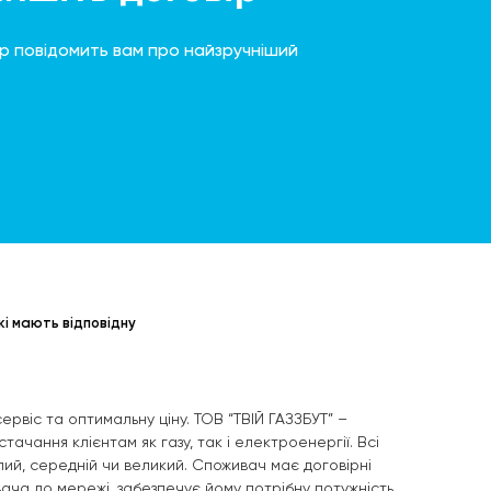
 повідомить вам про найзручніший
кі мають відповідну
ервіс та оптимальну ціну. ТОВ “ТВІЙ ГАЗЗБУТ” –
чання клієнтам як газу, так і електроенергії. Всі
ий, середній чи великий. Споживач має договірні
ча до мережі, забезпечує йому потрібну потужність.