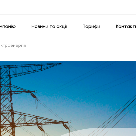
омпанію
Новини та акції
Тарифи
Контакт
ектроенергія