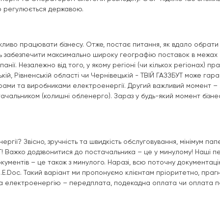
иф регулюється державою.
ливо працювати бізнесу. Отже, постає питання, як вдало обрати п
уть забезпечити максимально широку географію поставок в межах 
анії. Незалежно від того, у якому регіоні (чи кількох регіонах) п
ьській, Рівненській області чи Чернівецькій - ТВІЙ ГАЗЗБУТ може г
ми та виробниками електроенергії. Другий важливий момент – які
тачальником (колишні обленерго). Зараз у будь-який момент бізнес
нергії? Звісно, зручність та швидкість обслуговування, мінімум п
Т! Важко додзвонитися до постачальника – це у минулому! Наші пе
ументів – це також з минулого. Наразі, всю поточну документаці
E.Doc. Такий варіант ми пропонуємо клієнтам пріоритетно, прагн
за електроенергію – передплата, подекадна оплата чи оплата п