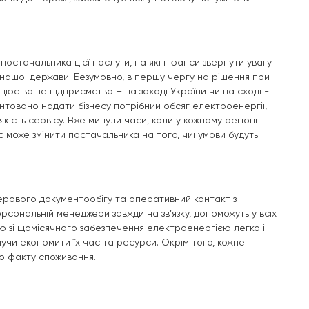
остачальника цієї послуги, на які нюанси звернути увагу.
нашої держави. Безумовно, в першу чергу на рішення при
рацює ваше підприємство – на заході України чи на сході -
арантовано надати бізнесу потрібний обсяг електроенергії,
сть сервісу. Вже минули часи, коли у кожному регіоні
 може змінити постачальника на того, чиї умови будуть
аперового документообігу та оперативний контакт з
рсональній менеджери завжди на зв’язку, допоможуть у всіх
ю зі щомісячного забезпечення електроенергією легко і
учи економити їх час та ресурси. Окрім того, кожне
о факту споживання.