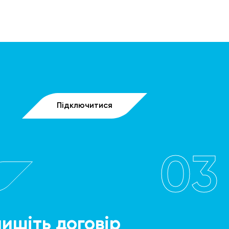
Підключитися
03
пишіть договір