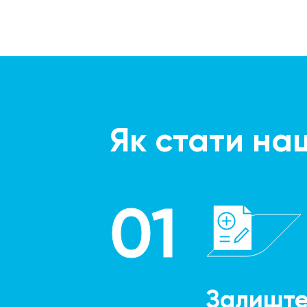
Як стати на
01
Залиште