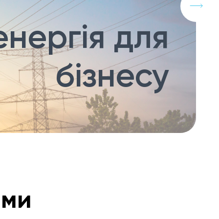
нергія для
бізнесу
ами