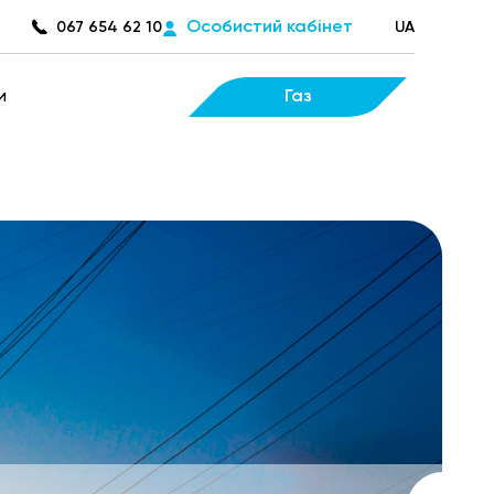
Особистий кабінет
067 654 62 10
UA
и
Газ