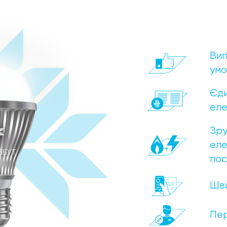
Виг
умо
Єди
еле
Зру
еле
пос
Шви
Пер