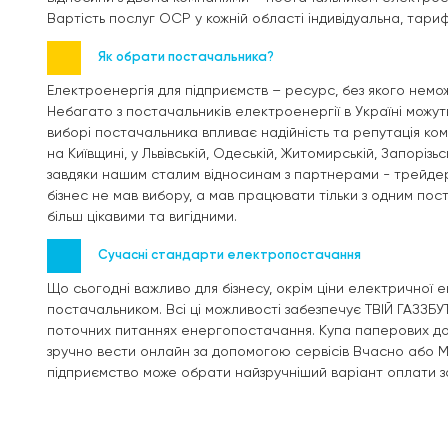
Вартість послуг ОСР у кожній області індивідуальна, тар
Як обрати постачальника?
Електроенергія для підприємств – ресурс, без якого немож
Небагато з постачальників електроенергії в Україні мож
виборі постачальника впливає надійність та репутація комп
на Київщині, у Львівській, Одеській, Житомирській, Запоріз
завдяки нашим сталим відносинам з партнерами - трейдера
бізнес не мав вибору, а мав працювати тільки з одним пос
більш цікавими та вигідними.
Сучасні стандарти електропостачання
Що сьогодні важливо для бізнесу, окрім ціни електричної е
постачальником. Всі ці можливості забезпечує ТВІЙ ГАЗЗБУ
поточних питаннях енергопостачання. Купа паперових док
зручно вести онлайн за допомогою сервісів Вчасно або M.
підприємство може обрати найзручніший варіант оплати 