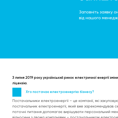
Заповніть заявку о
від нашого менед
З липня 2019 року український ринок електричної енергії змін
ліцензію.
Хто постачає електроенергію бізнесу?
Постачальники електроенергії – це компанії, які закуповую
постачальник електроенергії, який вже зарекомендував себ
поточні питання допомагає вирішувати персональний менед
відносини з двома компаніями – постачальником електрое