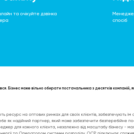
нлайн та очікуйте дзвінка
Менеджер
жера
спосіб
ився. Бізнес може вільно обирати постачальника з десятків компаній, я
ть ресурс на оптових ринках для своїх клієнтів, забезпечують їм с
е як надійний партнер, який може забезпечити безперебійне поста
жер для кожного клієнта, незалежно від масштабу бізнесу - мал
нергії та Оператором системи розподілу. ОСР підключає спожива