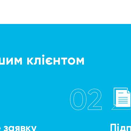
шим клієнтом
02
 заявку
Під