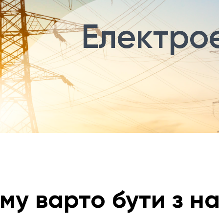
Електрое
му варто бути з н