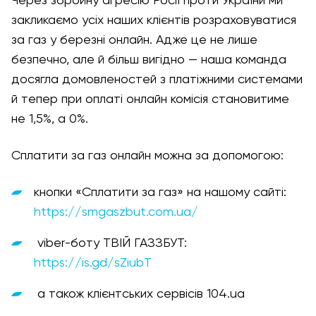
Через збройну агресію Росії проти України ми
закликаємо усіх наших клієнтів розраховуватися
за газ у березні онлайн. Адже це не лише
безпечно, але й більш вигідно — наша команда
досягла домовленостей з платіжними системами
й тепер при оплаті онлайн комісія становитиме
не 1,5%, а 0%.
Сплатити за газ онлайн можна за допомогою:
кнопки «Сплатити за газ» на нашому сайті:
https://smgaszbut.com.ua/
viber-боту ТВІЙ ГАЗЗБУТ:
https://is.gd/sZiubT
а також клієнтських сервісів 104.ua